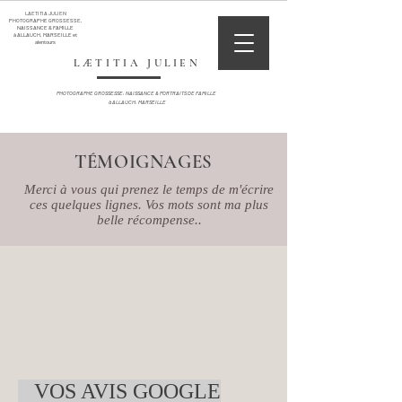
LAETITIA JULIEN
PHOTOGRAPHE GROSSESSE,
NAISSANCE & FAMILLE
à ALLAUCH, MARSEILLE et
alentours
LÆTITIA JULIEN
PHOTOGRAPHE GROSSESSE, NAISSANCE &
PORTRAITS
DE FAMILLE
à ALLAUCH, MARSEILLE
TÉMOIGNAGES
Merci à vous qui prenez le temps de m'écrire
ces quelques lignes. Vos mots sont ma plus
belle récompense..
VOS AVIS GOOGLE